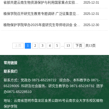
省部共建云南生物资源保护与利用国家重点实验室召开 2025年度学术委员会会议
2025-12-31
植保学院召开研究生教育专题调研 广泛征集意见助力学位点发展
2025-12-31
植物保护学院举办2025年度研究生导师培训会 全面提升导师育人能力与责任意识
2025-12-30
...
上页
1
2
3
4
5
13
下页
共13页
常用链接
联系我们
联系方式：
党政办 0871-65228722 综合办、本科教学办 0871-
65228005
科研及社会服务、
研究生教学
办 0871-65228732
团学
办0871-65228510
地址：云南省昆明市盘龙区金黑公路95号云南农业大学东校区植物
保护学院