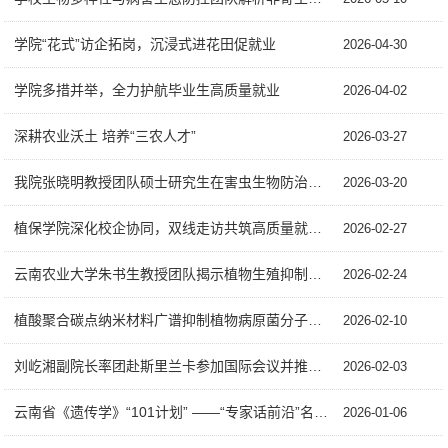
学院“花式”访企拓岗，沉浸式进花田促就业
2026-04-30
学院多措并举，全力护航毕业生高质量就业
2026-04-02
深耕农业沃土 培养“三农人才”
2026-03-27
我院张晓明教授团队硕士研究生在害虫生物防治研究中取得新进展
2026-03-20
植保学院深化校企协同，双线走访共筑高质量就业新通道
2026-02-27
云南农业大学朱书生教授团队揭示植物生殖抑制调控根际微生物增强抗逆新机制
2026-02-24
植酸聚合碳点纳米材料广谱抑制植物病原菌分子机理解析及其在作物病害防控中应用潜...
2026-02-10
刘屹湘副院长率团赴斯里兰卡参加国际会议并推进“一带一路”联合实验室合作对接
2026-02-03
云南省《遗传学》“101计划” ——“专家话前沿”名师同步课堂成功举办
2026-01-06