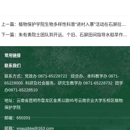
上一篇：
植物保护学院生物多样性科普“进村入寨”活动在石屏拉开序幕
下一篇：
朱有勇院士团队到开远、个旧、石屏田间指导水稻旱作技术
常用链接
联系我们
联系方式：
党政办 0871-65228722 综合办、本科教学办 0871-
65228005
科研及社会服务、
研究生教学
办 0871-65228732
团学
办0871-65228510
地址：云南省昆明市盘龙区金黑公路95号云南农业大学东校区植物
保护学院
邮编：650201
邮箱：ynauzbtw@163.com