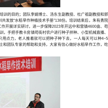
此次培训的目的；团队李娟博士、汤东生副教授、杜广祖副教授和郭
发放“水稻旱作种植技术手册”138份。培训结束后，朱有勇院
开展详实研讨，进一步保障2023年开远中和营镇4600亩、苟
培训，手把手教卡房镇苟街村农户进行种子拌种、小型机械直播、
只用点力，老人推着就可以把种子种下去，一人每天可以种4~5
院士和团队专家的帮助和支持，大家有信心做好水稻旱作工作，吃