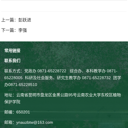
第 1 页
上一篇：
彭跃进
下一篇：
李强
常用链接
联系我们
联系方式：
党政办 0871-65228722 综合办、本科教学办 0871-
65228005
科研及社会服务、
研究生教学
办 0871-65228732
团学
办0871-65228510
地址：云南省昆明市盘龙区金黑公路95号云南农业大学东校区植物
保护学院
邮编：650201
邮箱：ynauzbtw@163.com