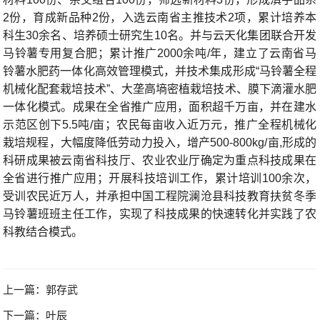
2
份，育成新品种
2
份，入选云南省主推技术
2
项，累计培养本
科生
3
0
余
名、培养硕士研究生
10
名。并与云天化集团联合开发
马铃薯专用复合肥；累计推广
2000
余吨
/
年，建立了云南省马
铃薯水肥药一体化高效管理模式，并技术集成形成“马铃薯全程
机械化配套栽培技术”、大垄高墒密植栽培技术、膜下滴灌水肥
一体化模式。成果在全省推广应用，面积超千万亩，并在建水
示范区创下
5.5
吨
/
亩；农民每亩收入近万元，
推广全程机
械化
栽培规程，大幅度降低劳动力投入，
增产
500-800kg/
亩
,
形成的
科研成果被云南省科技厅、农业农业厅确定为重点科技成果在
全省进行推广应用；开展科技培训工作，累计培训
100
余次，
受训农民近万人，并
承担中国工程院澜沧县科技教育扶贫冬季
马铃薯班班主任工作，实现了科技成果的快速转化并实践了农
科教结合模式。
上一篇：
郭存武
下一篇：
叶辰