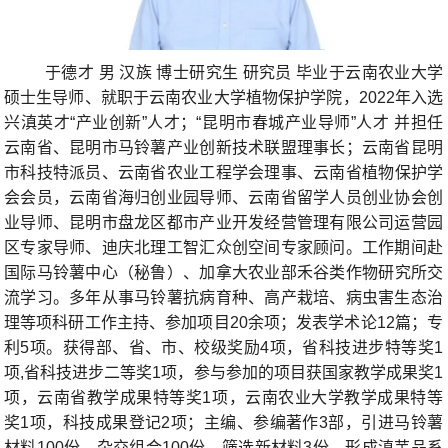
于德才 男 汉族 博士研究生 研究员 毕业于云南农业大学
硕士生导师、就职于云南农业大学植物保护学院，
2022
年入选
兴滇英才“产业创新”人才；
“昆明市春城产业导师”人才
并
担任
云南省、昆明市马铃薯产业创新技术联盟理事长；云南省昆明
市科技特派员
、
云南省农业工程学会理事、云南省植物保护学
会会员，云南省海归创业园导师、云南省留学人员创业协会创
业导师、昆明市盘龙区都市产业开发经营管理有限公司运营园
区专家导师、迪庆北理工智汇众创空间专家顾问。工作期间赴
国际马铃薯中心
（秘鲁）、加拿大农业部禾谷类作物研究所交
流学习。多年从事马铃薯抗病育种、高产栽培、病虫害生态治
理等项科研工作
主持、参加项目
20
余项；发表学术论
12
篇；专
利
5
项。获得部、省、市、校级奖励
4
项，
省科技进步特等奖
1
项
,
省科技进步二等奖
1
项，参与参加的项目获国家教学成果奖
1
项，云南省教学成果特等奖
1
项，云南农业大学教学成果特等
奖
1
项，
科技成果登记
2
项；主编、参编著作
3
部，引进马铃薯
材料
100
份、杂交组合
100
份，筛选新材料
3
份，形成滇芋品系