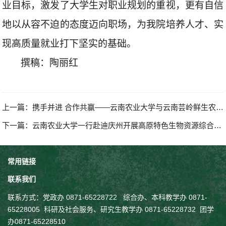
业目标，激发了大学生对职业规划的重视，更有自信
地以从容不迫的态度迈向职场，为我院培养人才、实
现高质量就业打下坚实的基础。
撰稿：陶丽红
上一篇：
携手并进 合作共赢——云南农业大学与云南芸岭鲜生农业发展有限公司签订校企合作框架协议
下一篇：
云南农业大学一行赴迪庆州开展高原特色生物资源综合科研平台挂牌仪式暨访企拓岗行动
常用链接
联系我们
联系方式：
党政办 0871-65228722 综合办、本科教学办 0871-
65228005
科研及社会服务、
研究生教学
办 0871-65228732
团学
办0871-65228510